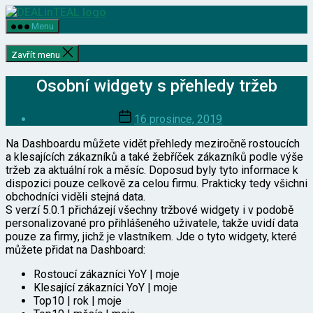
Přejít
DEALinTEAL
k
Menu
obsahu
Zavřít menu
Osobní widgety s přehledy tržeb
Datum
16 prosince, 2019
příspěvku
Na Dashboardu můžete vidět přehledy meziročně rostoucích
a klesajících zákazníků a také žebříček zákazníků podle výše
tržeb za aktuální rok a měsíc. Doposud byly tyto informace k
dispozici pouze celkově za celou firmu. Prakticky tedy všichni
obchodníci viděli stejná data.
S verzí 5.0.1 přicházejí všechny tržbové widgety i v podobě
personalizované pro přihlášeného uživatele, takže uvidí data
pouze za firmy, jichž je vlastníkem. Jde o tyto widgety, které
můžete přidat na Dashboard:
Rostoucí zákazníci YoY | moje
Klesající zákazníci YoY | moje
Top10 | rok | moje