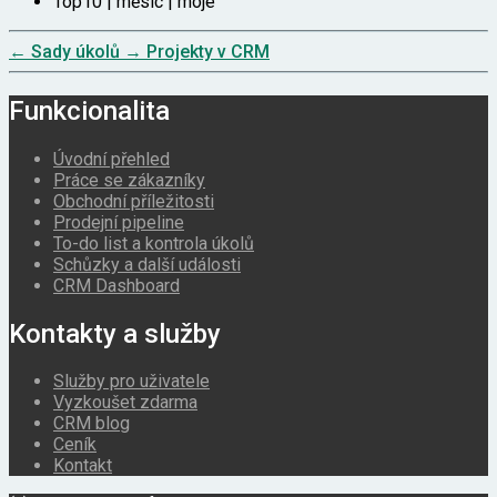
Top10 | měsíc | moje
←
Sady úkolů
→
Projekty v CRM
Funkcionalita
Úvodní přehled
Práce se zákazníky
Obchodní příležitosti
Prodejní pipeline
To-do list a kontrola úkolů
Schůzky a další události
CRM Dashboard
Kontakty a služby
Služby pro uživatele
Vyzkoušet zdarma
CRM blog
Ceník
Kontakt